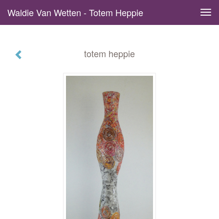
Waldie Van Wetten - Totem Heppie
Tog
navi
totem heppie