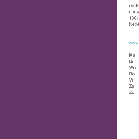
de B
eeuw
1861
Nede
www.
Ma
Di
Wo
Do
Vr
Za
Zo